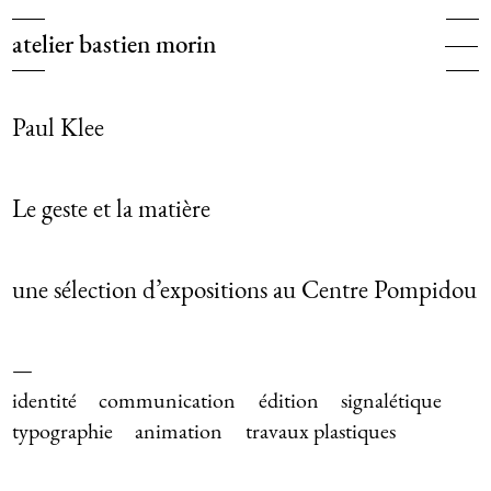
Client: Centre Pompidou
bastien morin
La Méditerranée et l’art moderne
projets
5 impasse rolleboise 75020 paris — +33 (0)6 22 21 06 48
clients
Paul Klee
—
atelier@bastienmorin.fr
à propos
contact
Le geste et la matière
—
une sélection d’expositions au Centre Pompidou
identité
communication
édition
signalétique
typographie
animation
travaux plastiques