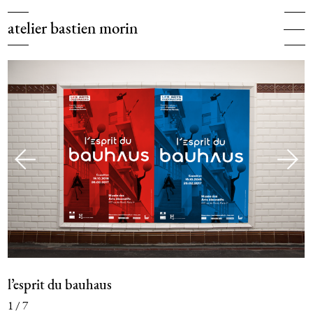
bastien morin
projets
5 impasse rolleboise 75020 paris — +33 (0)6 22 21 06 48
clients
—
atelier@bastienmorin.fr
à propos
contact
—
l’esprit du bauhaus
1
/
7