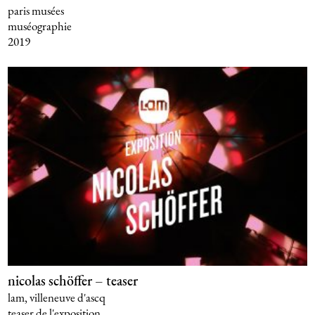
paris musées
muséographie
2019
nicolas schöffer – teaser
lam, villeneuve d'ascq
teaser de l'exposition