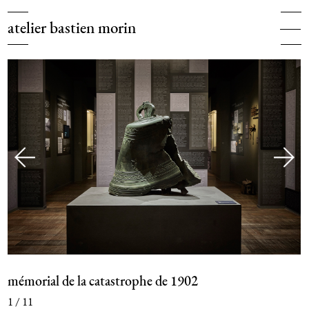
bastien morin
projets
5 impasse rolleboise 75020 paris — +33 (0)6 22 21 06 48
clients
—
atelier@bastienmorin.fr
à propos
contact
—
mémorial de la catastrophe de 1902
1
/
11